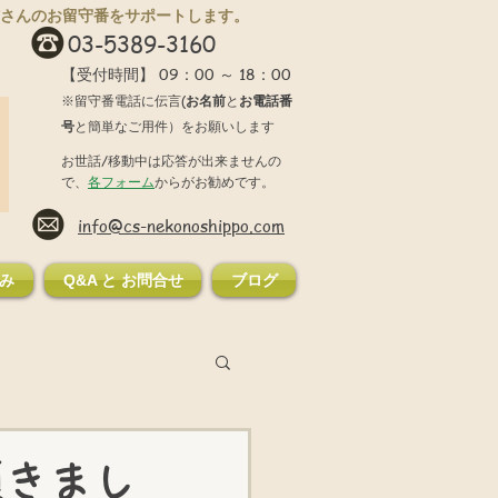
さんのお留守番をサポートします。
03-5389-3160
09：00 ～ 18：00
【受付時間】
※留守番電話に伝言(
お名前
と
お電話番
号
と簡単なご用件）をお願いします
お世話/移動中は応答が出来ませんの
で、
各フォーム
からがお勧めです。
info@cs-nekonoshippo.com
み
Q&A と お問合せ
ブログ
頂きまし