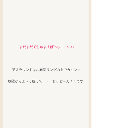
「まだまだでしゅよ！ばっちこ～い♪」
第２ラウンドはお布団リングの上でカ～ン♫
物陰からよ～く狙って・・・じゅど～ん！！です