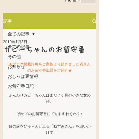
記事
全ての記事
2019年1月3日
全ての記事
ガビーちゃんのお留守番
その他
★ブログ掲載許可をご家族より頂きました猫さん
お知らせ
のお留守番風景をご紹介★
おしっぽ豆情報
お留守番日記
ふんわりガビーちゃんはまだ７ヶ月の小さな女の
仔。
初めてのお留守番にドキドキわくわく♪
目の前をぴゅ～んと走る「ねずみさん」を追いか
けて